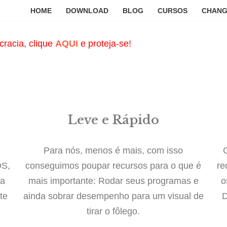
HOME
DOWNLOAD
BLOG
CURSOS
CHAN
cracia, clique
AQUI
e proteja-se!
Leve e Rápido
Para nós, menos é mais, com isso
OS,
conseguimos poupar recursos para o que é
re
da
mais importante: Rodar seus programas e
o
te
ainda sobrar desempenho para um visual de
D
tirar o fôlego.